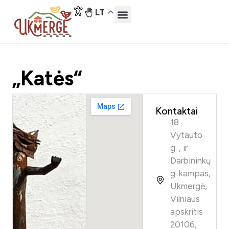
LT
„Katės“
Kontaktai
18
Vytauto
g. , ir
Darbininkų
g. kampas,
Ukmergė,
Vilniaus
apskritis
20106,