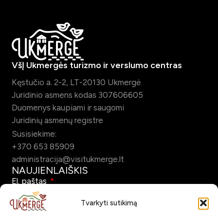
VšĮ Ukmergės turizmo ir verslumo centras
Kęstučio a. 2-2, LT-20130 Ukmergė
Juridinio asmens kodas 307606605
Duomenys kaupiami ir saugomi
Juridinių asmenų registre
Susisiekime:
+370 653 85909
administracija@visitukmerge.lt
NAUJIENLAIŠKIS
El. paštas
Tvarkyti sutikimą