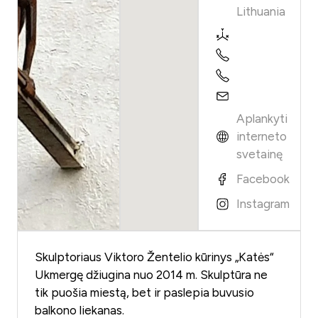
Lithuania
Aplankyti
interneto
svetainę
Facebook
Instagram
Skulptoriaus Viktoro Žentelio kūrinys „Katės“
Ukmergę džiugina nuo 2014 m. Skulptūra ne
tik puošia miestą, bet ir paslepia buvusio
balkono liekanas.