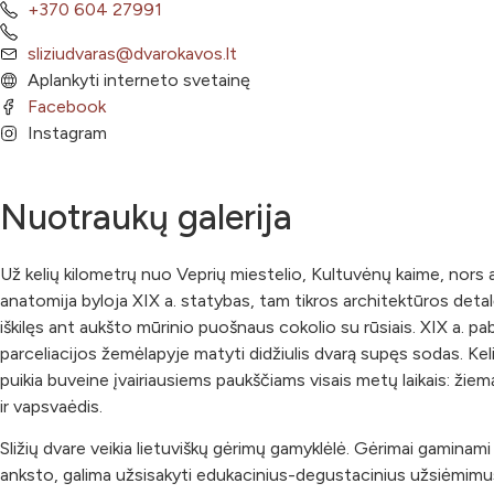
+370 604 27991
sliziudvaras@dvarokavos.lt
Aplankyti interneto svetainę
Facebook
Instagram
Nuotraukų galerija
Už kelių kilometrų nuo Veprių miestelio, Kultuvėnų kaime, nors ap
anatomija byloja XIX a. statybas, tam tikros architektūros detal
iškilęs ant aukšto mūrinio puošnaus cokolio su rūsiais. XIX a. pa
parceliacijos žemėlapyje matyti didžiulis dvarą supęs sodas. Kelio
puikia buveine įvairiausiems paukščiams visais metų laikais: žiemą 
ir vapsvaėdis.
Sližių dvare veikia lietuviškų gėrimų gamyklėlė. Gėrimai gaminami 
anksto, galima užsisakyti edukacinius-degustacinius užsiėmimus