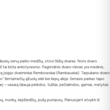
šlikusių senų parko medžių, stovi Sližių dvaras. Nors dvaro
eš tai būta ankstyvesnio. Pagrindinis dvaro rūmas yra medinis,
varą įsigijo dvarininkai Rembowskai (Rambauskai). Tarpukario dvaro
ugo” šimtamečių ąžuolų eilė bei liepų alėja. Senasis parkas tapo
sarį – vasarą ūkauja pelėdos, tulžiai, pečialindos, garniai, matytas
aknų, morkų, liepžiedžių, pušų pumpurų. Planuojant atvykti iš