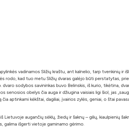
ylinkės vadinamos Sližių kraštu, ant kalnelio, tarp tvenkinių ir i
ės rodo, kad tuo metu Sližių dvaras galėjo būti perstatytas, pri
b. dvaro sodybos savininkas buvo Belinskis, iš kurio, tikėtina, d
s senosios obelys čia auga ir džiugina vaisiais ligi šiol, jas „sa
čia aptinkami kėkštai, dagiliai, įvairios zylės, geniai, o štai pava
iš Lietuvoje augančių sėklų, žiedų ir šaknų – gilių, kiaulpienių š
, galima išgerti vietoje gaminamo gėrimo.