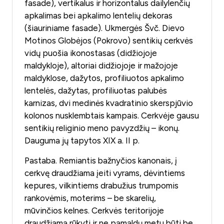
fasade), vertikalus ir horizontalus dailylenčių
apkalimas bei apkalimo lentelių dekoras
(šiauriniame fasade). Ukmergės Švč. Dievo
Motinos Globėjos (Pokrovo) sentikių cerkvės
vidų puošia ikonostasas (didžiojoje
maldykloje), altoriai didžiojoje ir mažojoje
maldyklose, dažytos, profiliuotos apkalimo
lentelės, dažytas, profiliuotas palubės
karnizas, dvi medinės kvadratinio skerspjūvio
kolonos nusklembtais kampais. Cerkvėje gausu
sentikių religinio meno pavyzdžių – ikonų.
Dauguma jų tapytos XIX a. II p.
Pastaba. Remiantis bažnyčios kanonais, į
cerkvę draudžiama įeiti vyrams, dėvintiems
kepures, vilkintiems drabužius trumpomis
rankovėmis, moterims – be skarelių,
mūvinčios kelnes. Cerkvės teritorijoje
draudžiama rūkyti ir ne pamaldų metu būti be