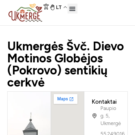
LT
Ukmergės Švč. Dievo
Motinos Globėjos
(Pokrovo) sentikių
cerkvė
Kontaktai
Paupio
g. 5,
Ukmergė
55.249016,