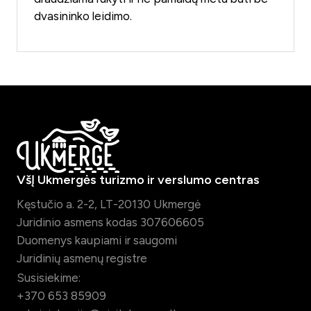
dvasininko leidimo.
VšĮ Ukmergės turizmo ir verslumo centras
Kęstučio a. 2-2, LT-20130 Ukmergė
Juridinio asmens kodas 307606605
Duomenys kaupiami ir saugomi
Juridinių asmenų registre
Susisiekime:
+370 653 85909