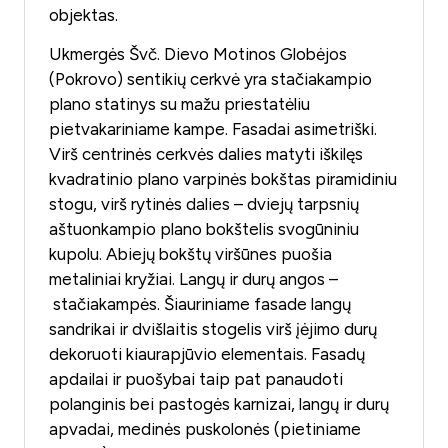
objektas.
Ukmergės Švč. Dievo Motinos Globėjos
(Pokrovo) sentikių cerkvė yra stačiakampio
plano statinys su mažu priestatėliu
pietvakariniame kampe. Fasadai asimetriški.
Virš centrinės cerkvės dalies matyti iškilęs
kvadratinio plano varpinės bokštas piramidiniu
stogu, virš rytinės dalies – dviejų tarpsnių
aštuonkampio plano bokštelis svogūniniu
kupolu. Abiejų bokštų viršūnes puošia
metaliniai kryžiai. Langų ir durų angos –
stačiakampės. Šiauriniame fasade langų
sandrikai ir dvišlaitis stogelis virš įėjimo durų
dekoruoti kiaurapjūvio elementais. Fasadų
apdailai ir puošybai taip pat panaudoti
polanginis bei pastogės karnizai, langų ir durų
apvadai, medinės puskolonės (pietiniame