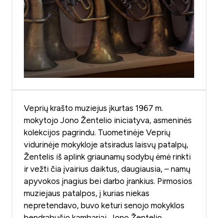
Veprių krašto muziejus įkurtas 1967 m.
mokytojo Jono Žentelio iniciatyva, asmeninės
kolekcijos pagrindu. Tuometinėje Veprių
vidurinėje mokykloje atsiradus laisvų patalpų,
Žentelis iš aplink griaunamų sodybų ėmė rinkti
ir vežti čia įvairius daiktus, daugiausia, – namų
apyvokos įnagius bei darbo įrankius. Pirmosios
muziejaus patalpos, į kurias niekas
nepretendavo, buvo keturi senojo mokyklos
bendrabučio kambariai, Jono Žentelio