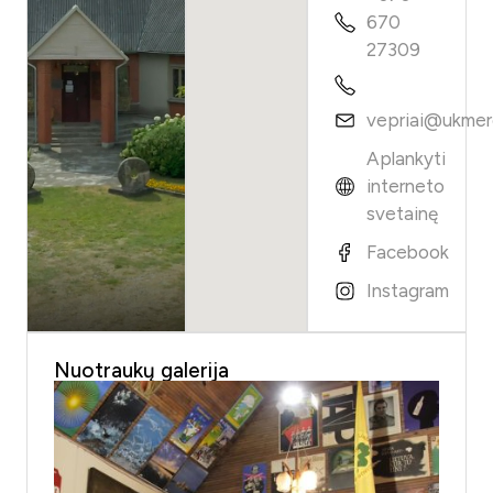
670
27309
vepriai@ukmerg
Aplankyti
interneto
svetainę
Facebook
Instagram
Nuotraukų galerija