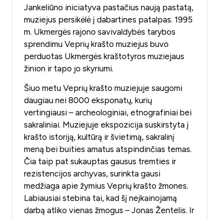
Jankeliūno iniciatyva pastačius naują pastatą,
muziejus persikėlė į dabartines patalpas. 1995
m. Ukmergės rajono savivaldybės tarybos
sprendimu Veprių krašto muziejus buvo
perduotas Ukmergės kraštotyros muziejaus
žinion ir tapo jo skyriumi.
Šiuo metu Veprių krašto muziejuje saugomi
daugiau nei 8000 eksponatų, kurių
vertingiausi – archeologiniai, etnografiniai bei
sakraliniai. Muziejuje ekspozicija suskirstyta į
krašto istoriją, kultūrą ir švietimą, sakralinį
meną bei buities amatus atspindinčias temas.
Čia taip pat sukauptas gausus tremties ir
rezistencijos archyvas, surinkta gausi
medžiaga apie žymius Veprių krašto žmones.
Labiausiai stebina tai, kad šį neįkainojamą
darbą atliko vienas žmogus – Jonas Žentelis. Ir