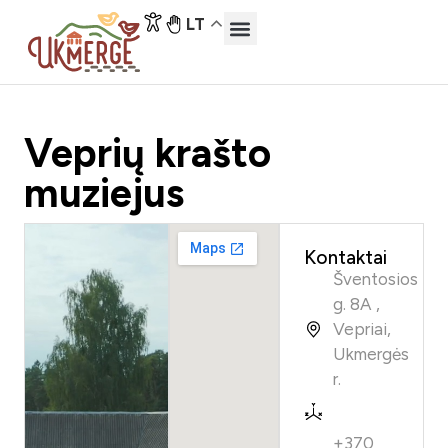
LT
Veprių krašto
muziejus
Kontaktai
Šventosios
g. 8A ,
Vepriai,
Ukmergės
r.
+370