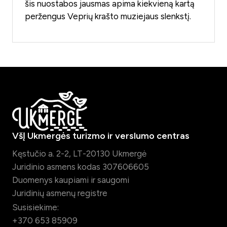
šis nuostabos jausmas apima kiekvieną kartą
peržengus Veprių krašto muziejaus slenkstį.
VšĮ Ukmergės turizmo ir verslumo centras
Kęstučio a. 2-2, LT-20130 Ukmergė
Juridinio asmens kodas 307606605
Duomenys kaupiami ir saugomi
Juridinių asmenų registre
Susisiekime:
+370 653 85909