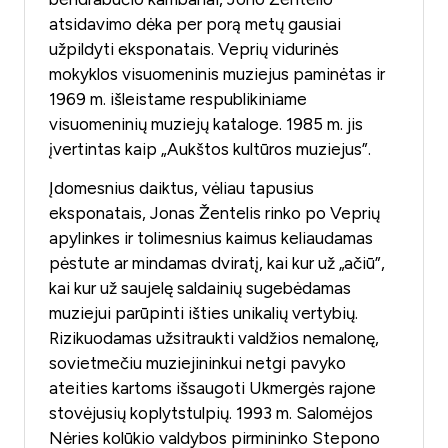
atsidavimo dėka per porą metų gausiai
užpildyti eksponatais. Veprių vidurinės
mokyklos visuomeninis muziejus paminėtas ir
1969 m. išleistame respublikiniame
visuomeninių muziejų kataloge. 1985 m. jis
įvertintas kaip „Aukštos kultūros muziejus”.
Įdomesnius daiktus, vėliau tapusius
eksponatais, Jonas Žentelis rinko po Veprių
apylinkes ir tolimesnius kaimus keliaudamas
pėstute ar mindamas dviratį, kai kur už „ačiū”,
kai kur už saujelę saldainių sugebėdamas
muziejui parūpinti išties unikalių vertybių.
Rizikuodamas užsitraukti valdžios nemalonę,
sovietmečiu muziejininkui netgi pavyko
ateities kartoms išsaugoti Ukmergės rajone
stovėjusių koplytstulpių. 1993 m. Salomėjos
Nėries kolūkio valdybos pirmininko Stepono