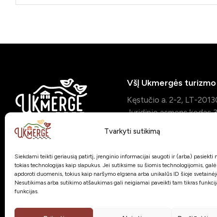
VšĮ Ukmergės turizmo 
Kęstučio a. 2-2, LT-201
Juridinio asmens koda
Duomenys kaupiami ir s
Tvarkyti sutikimą
Juridinių asmenų registr
Susisiekime:
Siekdami teikti geriausią patirtį, įrenginio informacijai saugoti ir (arba) pasiekt
+370 653 85909
tokias technologijas kaip slapukus. Jei sutiksime su šiomis technologijomis, gal
apdoroti duomenis, tokius kaip naršymo elgsena arba unikalūs ID šioje svetainėj
administracija@visitukme
Nesutikimas arba sutikimo atšaukimas gali neigiamai paveikti tam tikras funkcija
funkcijas.