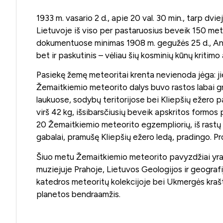
1933 m. vasario 2 d., apie 20 val. 30 min., tarp dv
Lietuvoje iš viso per pastaruosius beveik 150 metų 
dokumentuose minimas 1908 m. gegužės 25 d., Andrio
bet ir paskutinis – vėliau šių kosminių kūnų kritimo
Pasiekę žemę meteoritai krenta nevienoda jėga: jie a
Žemaitkiemio meteorito dalys buvo rastos labai gre
laukuose, sodybų teritorijose bei Kliepšių ežero p
virš 42 kg, išsibarsčiusių beveik apskritos formos
20 Žemaitkiemio meteorito egzempliorių, iš rastų m
gabalai, pramušę Kliepšių ežero ledą, pradingo. P
Šiuo metu Žemaitkiemio meteorito pavyzdžiai yra 
muziejuje Prahoje, Lietuvos Geologijos ir geografi
katedros meteoritų kolekcijoje bei Ukmergės krašt
planetos bendraamžis.