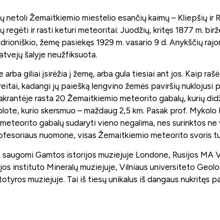
iejų netoli Žemaitkiemio miestelio esančių kaimų – Kliepšių ir
regėti ir rasti keturi meteoritai: Juodžių, kritęs 1877 m. bir
niškio, žemę pasiekęs 1929 m. vasario 9 d. Anykščių rajone,
 atvejų šalyje neužfiksuota.
rba giliai įsirėžia į žemę, arba gula tiesiai ant jos. Kaip ra
itai, kadangi jų paiešką lengvino žemės paviršių nuklojusi 
akrantėje rasta 20 Žemaitkiemio meteorito gabalų, kurių didž
 plote, kurio skersmuo – maždaug 2,5 km. Pasak prof. Mykolo 
eteorito gabalų sudaryti vieno negalima, nes surinktos ne v
rofesoriaus nuomone, visas Žemaitkiemio meteorito svoris tur
saugomi Gamtos istorijos muziejuje Londone, Rusijos MA Ve
jos instituto Mineralų muziejuje, Vilniaus universiteto Geolo
otyros muziejuje. Tai iš tiesų unikalus iš dangaus nukritęs