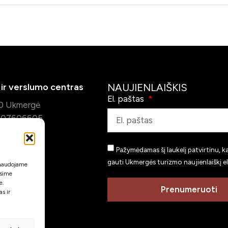
ir verslumo centras
NAUJIENLAIŠKIS
El. paštas
30 Ukmergė
s 307606605
augomi
e
Pažymėdamas šį laukelį patvirtinu, k
gauti Ukmergės turizmo naujienlaiškį el
i naudojame
ėsime
e.
rge.lt
Prenumeruoti
s ir