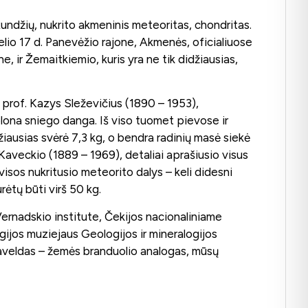
 Rundžių, nukrito akmeninis meteoritas, chondritas.
želio 17 d. Panevėžio rajone, Akmenės, oficialiuose
 ir Žemaitkiemio, kuris yra ne tik didžiausias,
šė prof. Kazys Sleževičius (1890 – 1953),
plona sniego danga. Iš viso tuomet pievose ir
iausias svėrė 7,3 kg, o bendra radinių masė siekė
Kaveckio (1889 – 1969), detaliai aprašiusio visus
isos nukritusio meteorito dalys – keli didesni
ėtų būti virš 50 kg.
rnadskio institute, Čekijos nacionaliniame
gijos muziejaus Geologijos ir mineralogijos
 paveldas – žemės branduolio analogas, mūsų