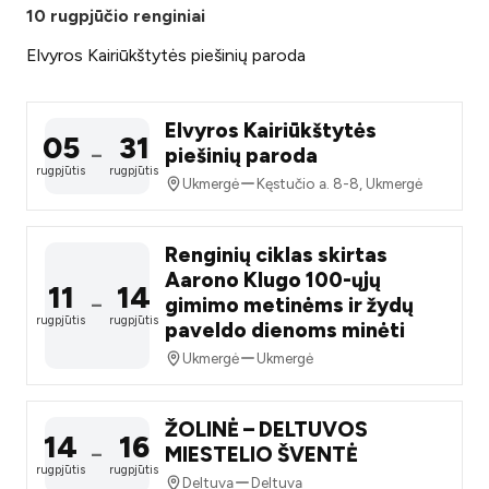
10 rugpjūčio renginiai
Elvyros Kairiūkštytės piešinių paroda
Elvyros Kairiūkštytės
05
31
piešinių paroda
–
rugpjūtis
rugpjūtis
Ukmergė
Kęstučio a. 8-8, Ukmergė
Renginių ciklas skirtas
Aarono Klugo 100-ųjų
11
14
gimimo metinėms ir žydų
–
rugpjūtis
rugpjūtis
paveldo dienoms minėti
Ukmergė
Ukmergė
ŽOLINĖ – DELTUVOS
14
16
MIESTELIO ŠVENTĖ
–
rugpjūtis
rugpjūtis
Deltuva
Deltuva