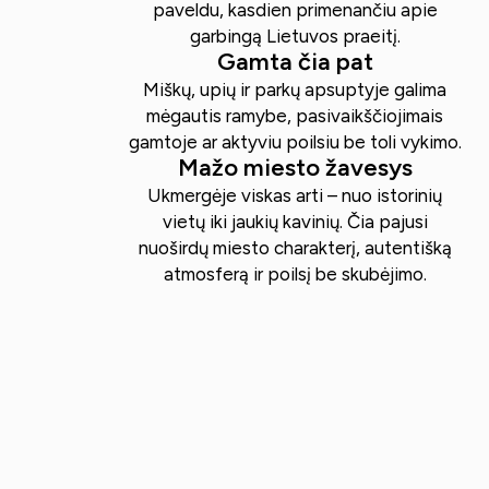
paveldu, kasdien primenančiu apie
garbingą Lietuvos praeitį.
Gamta čia pat
Miškų, upių ir parkų apsuptyje galima
mėgautis ramybe, pasivaikščiojimais
gamtoje ar aktyviu poilsiu be toli vykimo.
Mažo miesto žavesys
Ukmergėje viskas arti – nuo istorinių
vietų iki jaukių kavinių. Čia pajusi
nuoširdų miesto charakterį, autentišką
atmosferą ir poilsį be skubėjimo.