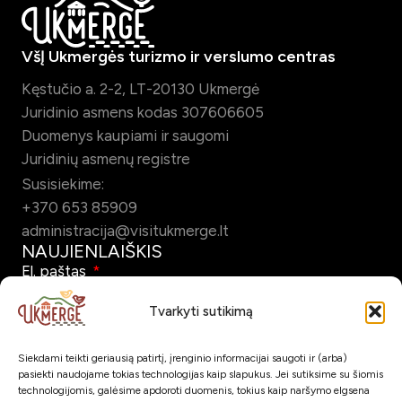
VšĮ Ukmergės turizmo ir verslumo centras
Kęstučio a. 2-2, LT-20130 Ukmergė
Juridinio asmens kodas 307606605
Duomenys kaupiami ir saugomi
Juridinių asmenų registre
Susisiekime:
+370 653 85909
administracija@visitukmerge.lt
NAUJIENLAIŠKIS
El. paštas
Tvarkyti sutikimą
Siekdami teikti geriausią patirtį, įrenginio informacijai saugoti ir (arba)
Pažymėdamas šį laukelį patvirtinu, kad sutinku gauti Ukmergės
pasiekti naudojame tokias technologijas kaip slapukus. Jei sutiksime su šiomis
turizmo naujienlaiškį el. paštu.
technologijomis, galėsime apdoroti duomenis, tokius kaip naršymo elgsena