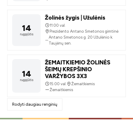
Žolinės žygis | Užulėnis
14
11:00 val.
Prezidento Antano Smetonos gimtinė
rugpjūtis
Antano Smetonos g. 20 Užulėnio k.
Taujėnų sen.
ŽEMAITKIEMIO ŽOLINĖS
ŠEIMŲ KREPŠINIO
14
VARŽYBOS 3X3
rugpjūtis
15:00 val.
Žemaitkiemis
Žemaitkiemis
Rodyti daugiau renginių