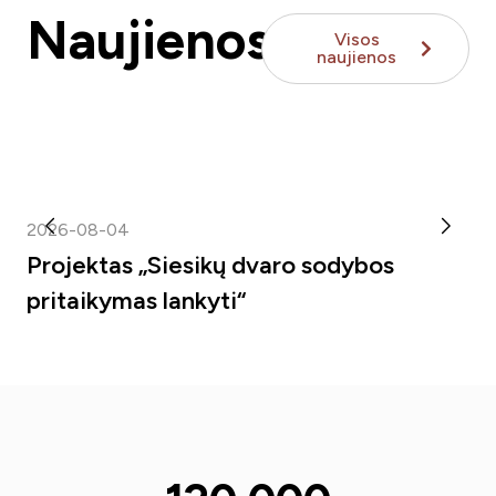
Naujienos
Visos
naujienos
2026-08-04
20
Projektas „Siesikų dvaro sodybos
Pa
pritaikymas lankyti“