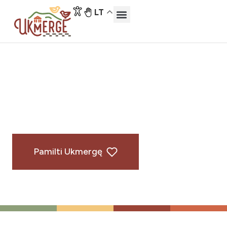
LT
Atraskite Ukmergę
Lankytinos vietos
UKMERGĖ
Pamilti Ukmergę